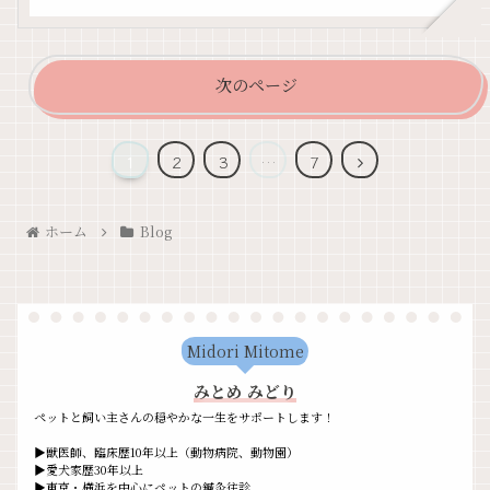
次のページ
1
2
3
…
7
ホーム
Blog
Midori Mitome
みとめ みどり
ペットと飼い主さんの穏やかな一生をサポートします！
▶獣医師、臨床歴10年以上（動物病院、動物園）
▶愛犬家歴30年以上
▶東京・横浜を中心にペットの鍼灸往診